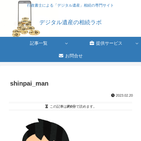
行政書士による「デジタル遺産」相続の専門サイト
デジタル遺産の相続ラボ
記事一覧
提供サービス
お問合せ
shinpai_man
2023.02.20
この記事は
約0分
で読めます。