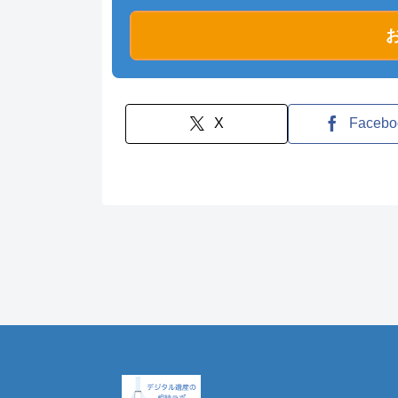
お
X
Facebo