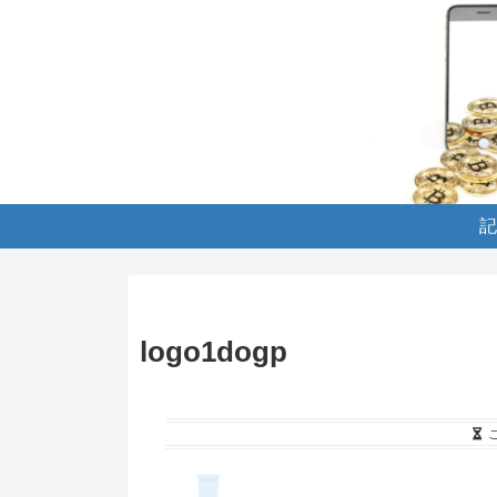
記
logo1dogp