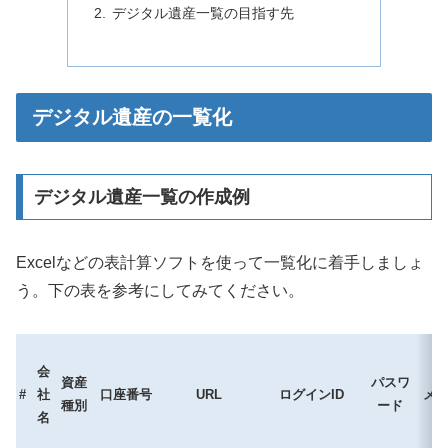
デジタル遺産一覧の目指す先
デジタル遺産の一覧化
デジタル遺産一覧の作成例
Excelなどの表計算ソフトを使って一覧化に着手しましょ
う。下の表を参考にしてみてください。
会
資産
パスワ
#
社
口座番号
URL
ログインID
メ
種別
ード
名