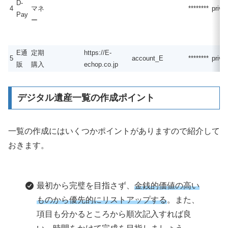
D-
4
マネ
********
priv
Pay
ー
E通
定期
https://E-
5
account_E
********
priv
販
購入
echop.co.jp
デジタル遺産一覧の作成ポイント
一覧の作成にはいくつかポイントがありますので紹介して
おきます。
最初から完璧を目指さず、
金銭的価値の高い
ものから優先的にリストアップする
。また、
項目も分かるところから順次記入すれば良