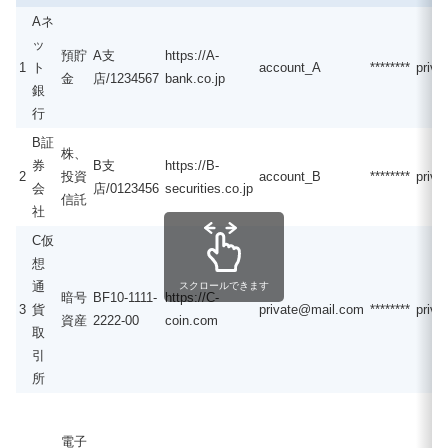
Aネ
ッ
預貯
A支
https://A-
1
ト
account_A
********
priv
金
店/1234567
bank.co.jp
銀
行
B証
株、
券
B支
https://B-
2
投資
account_B
********
priv
会
店/0123456
securities.co.jp
信託
社
C仮
想
通
スクロールできます
暗号
BF10-1111-
https://C-
3
貨
private@mail.com
********
priv
資産
2222-00
coin.com
取
引
所
電子