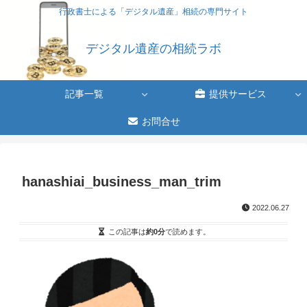
行政書士による「デジタル遺産」相続の専門サイト
デジタル遺産の相続ラボ
記事一覧
提供サービス
お問合せ
hanashiai_business_man_trim
2022.06.27
この記事は
約0分
で読めます。